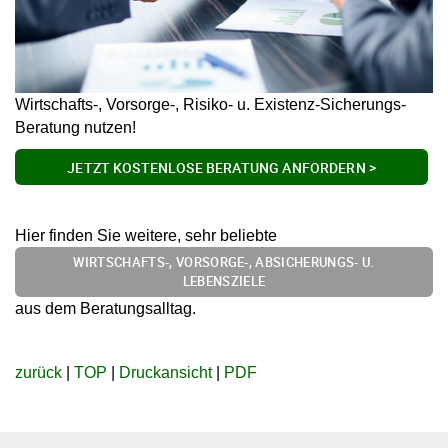
Wirtschafts-, Vorsorge-, Risiko- u. Existenz-Sicherungs-
Beratung nutzen!
JETZT KOSTENLOSE BERATUNG ANFORDERN >
Hier finden Sie weitere, sehr beliebte
WIRTSCHAFTS-, VORSORGE-, ABSICHERUNGS- U.
LEBENSZIELE
aus dem Beratungsalltag.
zurück
|
TOP
|
Druckansicht
|
PDF