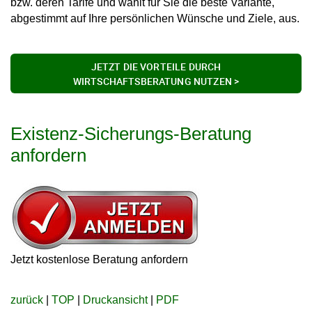
bzw. deren Tarife und wählt für Sie die beste Variante,
abgestimmt auf Ihre persönlichen Wünsche und Ziele, aus.
JETZT DIE VORTEILE DURCH
WIRTSCHAFTSBERATUNG NUTZEN >
Existenz-Sicherungs-Beratung
anfordern
Jetzt kostenlose Beratung anfordern
zurück
|
TOP
|
Druckansicht
|
PDF