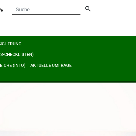
search
fe
SICHERUNG
S-CHECKLISTEN)
ICHE (INFO)
AKTUELLE UMFRAGE