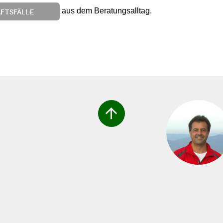
aus dem Beratungsalltag.
ÄFTSFÄLLE
arrow_upward