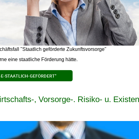
häftsfall "Staatlich geförderte Zukunftsvorsorge"
erne eine staatliche Förderung hätte.
GE-STAATLICH-GEFÖRDERT"
irtschafts-, Vorsorge-. Risiko- u. Exis