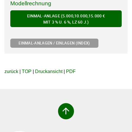
Modellrechnung
EINMAL-ANLAGE (5.000,10.000,15.000 €
MIT 3 % U. 6 %, LZ 60 J.)
EINMAL-ANLAGEN / EINLAGEN (INDEX)
zurück
|
TOP
|
Druckansicht
|
PDF
arrow_upward