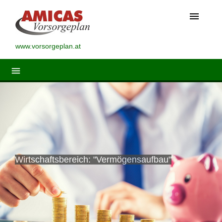
menu
www.vorsorgeplan.at
menu
Wirtschaftsbereich: "Vermögensaufbau"