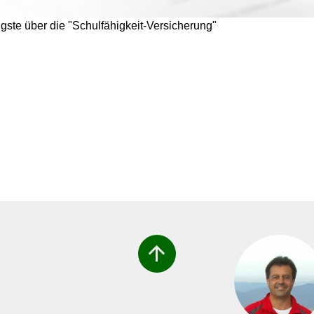
gste über die "Schulfähigkeit-Versicherung"
arrow_upward