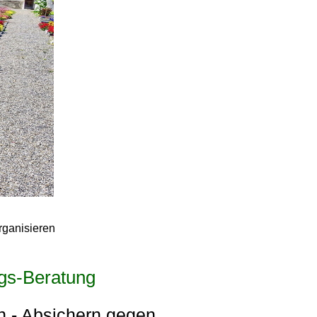
rganisieren
ngs-Beratung
n - Absichern gegen