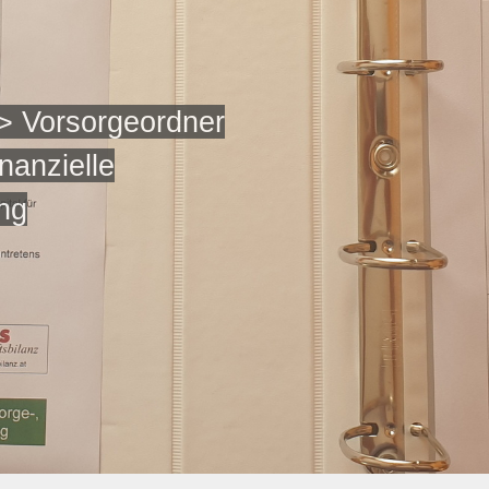
 > Vorsorgeordner
inanzielle
ng