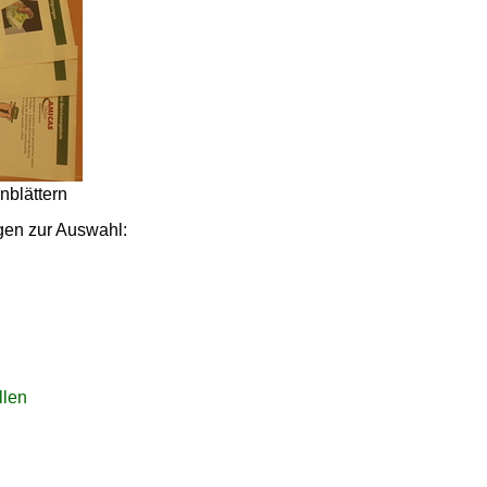
nblättern
agen zur Auswahl:
llen