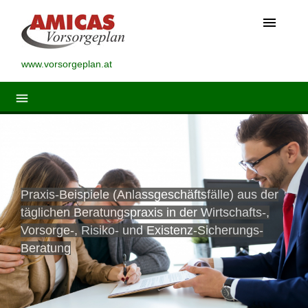
menu
www.vorsorgeplan.at
menu
Praxis-Beispiele (Anlassgeschäftsfälle) aus der
täglichen Beratungspraxis in der Wirtschafts-,
Vorsorge-, Risiko- und Existenz-Sicherungs-
Beratung