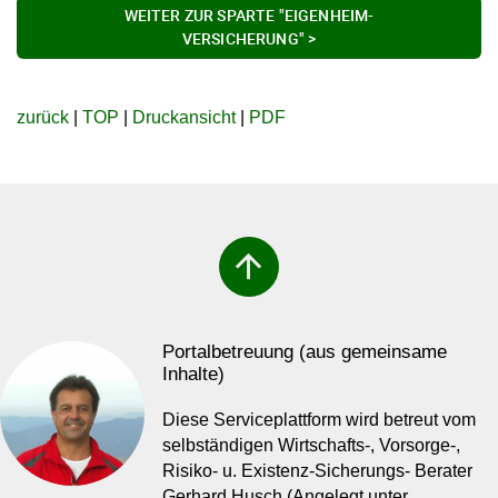
WEITER ZUR SPARTE "EIGENHEIM-
VERSICHERUNG" >
zurück
|
TOP
|
Druckansicht
|
PDF
arrow_upward
Portalbetreuung (aus gemeinsame
Inhalte)
Diese Serviceplattform wird betreut vom
selbständigen Wirtschafts-, Vorsorge-,
Risiko- u. Existenz-Sicherungs- Berater
Gerhard Husch (Angelegt unter