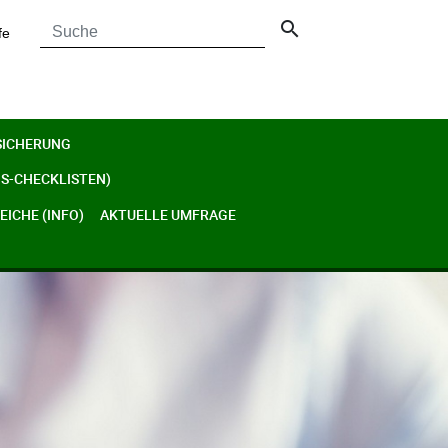
search
fe
SICHERUNG
S-CHECKLISTEN)
ICHE (INFO)
AKTUELLE UMFRAGE