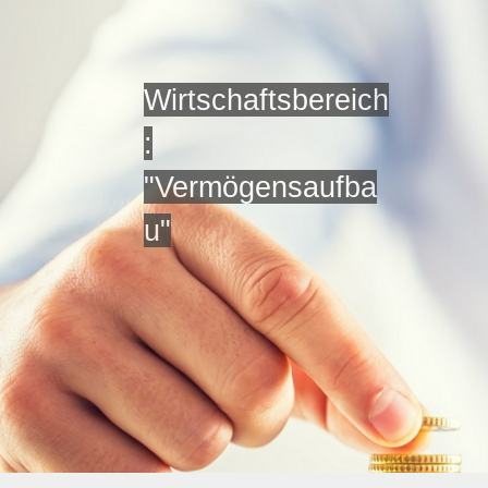
Wirtschaftsbereich
:
"Vermögensaufba
u"