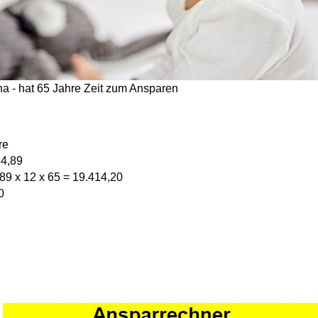
a - hat 65 Jahre Zeit zum Ansparen
re
24,89
89 x 12 x 65 = 19.414,20
0