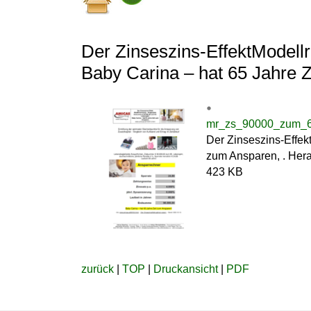
Der Zinseszins-EffektModel
Baby Carina – hat 65 Jahre 
mr_zs_90000_zum_65_
Der Zinseszins-Effek
zum Ansparen, . Hera
423 KB
zurück
|
TOP
|
Druckansicht
|
PDF