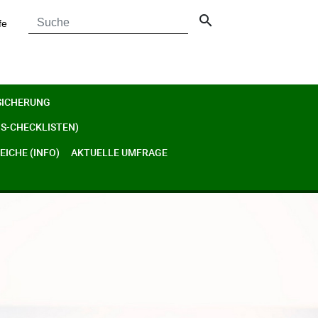
search
fe
SICHERUNG
S-CHECKLISTEN)
ICHE (INFO)
AKTUELLE UMFRAGE