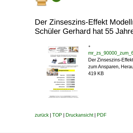
Der Zinseszins-Effekt Model
Schüler Gerhard hat 55 Jahr
mr_zs_90000_zum_65_
Der Zinseszins-Effek
zum Ansparen, Heraus
419 KB
zurück
|
TOP
|
Druckansicht
|
PDF