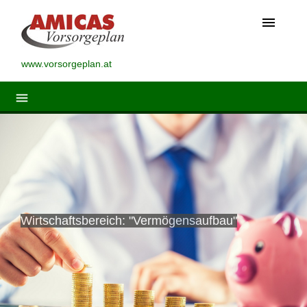
menu
www.vorsorgeplan.at
menu
Wirtschaftsbereich: "Vermögensaufbau"