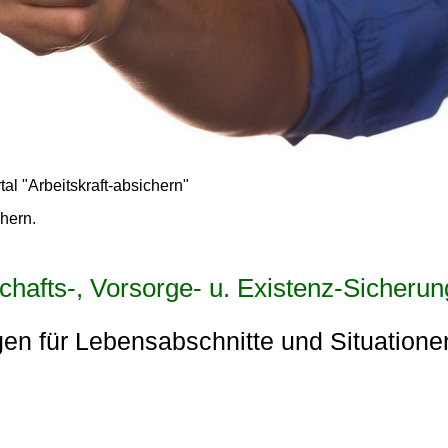
tal "Arbeitskraft-absichern"
chern.
tschafts-, Vorsorge- u. Existenz-Sicheru
en für Lebensabschnitte und Situatione