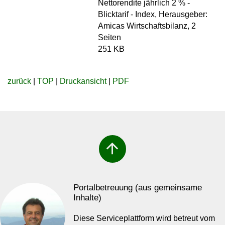
Nettorendite jährlich 2 % -
Blicktarif - Index, Herausgeber:
Amicas Wirtschaftsbilanz, 2
Seiten
251 KB
zurück
|
TOP
|
Druckansicht
|
PDF
arrow_upward
Portalbetreuung (aus gemeinsame
Inhalte)
Diese Serviceplattform wird betreut vom