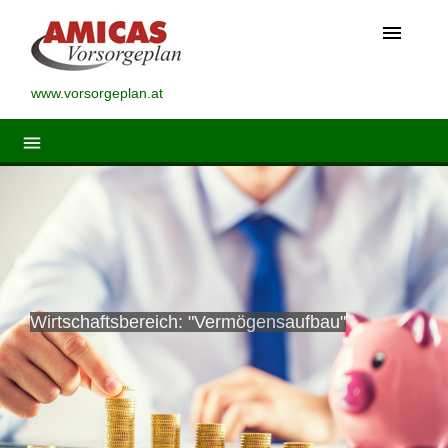
menu
www.vorsorgeplan.at
menu
Wirtschaftsbereich: "Vermögensaufbau"