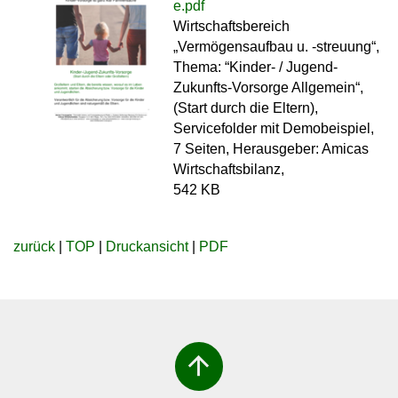
e.pdf
Wirtschaftsbereich
„Vermögensaufbau u. -streuung“,
Thema: “Kinder- / Jugend-
Zukunfts-Vorsorge Allgemein“,
(Start durch die Eltern),
Servicefolder mit Demobeispiel,
7 Seiten, Herausgeber: Amicas
Wirtschaftsbilanz,
542 KB
zurück
|
TOP
|
Druckansicht
|
PDF
arrow_upward