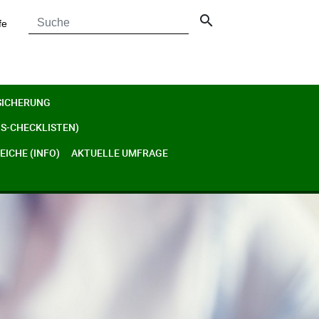
search
fe
SICHERUNG
S-CHECKLISTEN)
ICHE (INFO)
AKTUELLE UMFRAGE