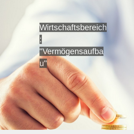
Wirtschaftsbereich
:
"Vermögensaufba
u"