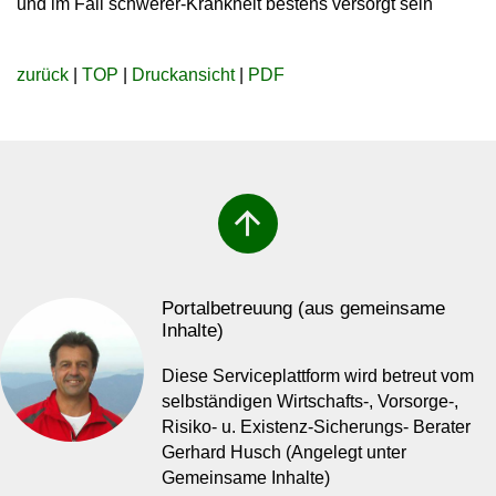
und im Fall schwerer-Krankheit bestens versorgt sein
zurück
|
TOP
|
Druckansicht
|
PDF
arrow_upward
Portalbetreuung (aus gemeinsame
Inhalte)
Diese Serviceplattform wird betreut vom
selbständigen Wirtschafts-, Vorsorge-,
Risiko- u. Existenz-Sicherungs- Berater
Gerhard Husch (Angelegt unter
Gemeinsame Inhalte)