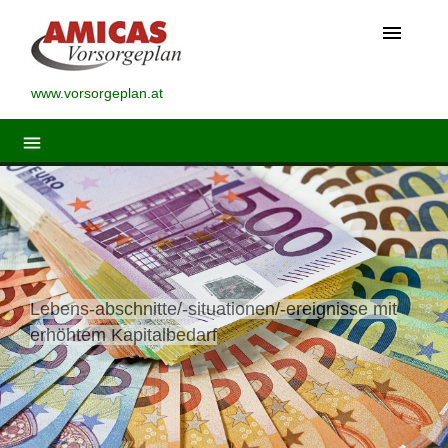
menu
www.vorsorgeplan.at
menu
Lebens-abschnitte/-situationen/-ereignisse mit
erhöhtem Kapitalbedarf