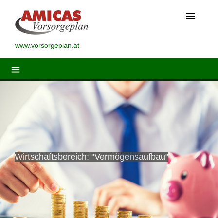
menu
www.vorsorgeplan.at
menu
Wirtschaftsbereich: "Vermögensaufbau"