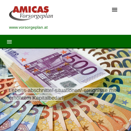
menu
www.vorsorgeplan.at
menu
Lebens-abschnitte/-situationen/-ereignisse mit
erhöhtem Kapitalbedarf