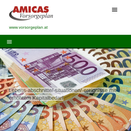
menu
www.vorsorgeplan.at
menu
Lebens-abschnitte/-situationen/-ereignisse mit
erhöhtem Kapitalbedarf