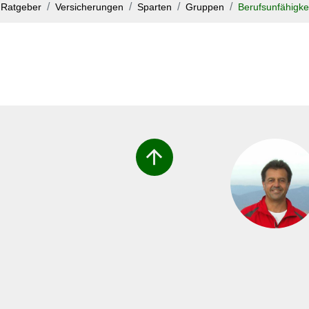
Ratgeber
Versicherungen
Sparten
Gruppen
Berufsunfähigkei
arrow_upward