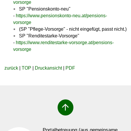
vorsorge
SP "Pensionskonto-neu"
-
https://www.pensionskonto-neu.at/pensions-
vorsorge
(SP "Pflege-Vorsorge" - nicht eingefügt, passt nicht.)
SP "Renditestarke-Vorsorge"
-
https://www.renditestarke-vorsorge.at/pensions-
vorsorge
zurück
|
TOP
|
Druckansicht
|
PDF
arrow_upward
Portalbetreuung (aus gemeinsame